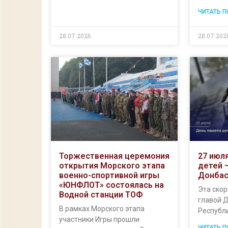
ЧИТАТЬ 
28.07.2026
28.07.202
Торжественная церемония
27 июл
открытия Морского этапа
детей 
военно-спортивной игры
Донба
«ЮНФЛОТ» состоялась на
Эта ско
Водной станции ТОФ
главой 
В рамках Морского этапа
Республи
участники Игры прошли
ЧИТАТЬ 