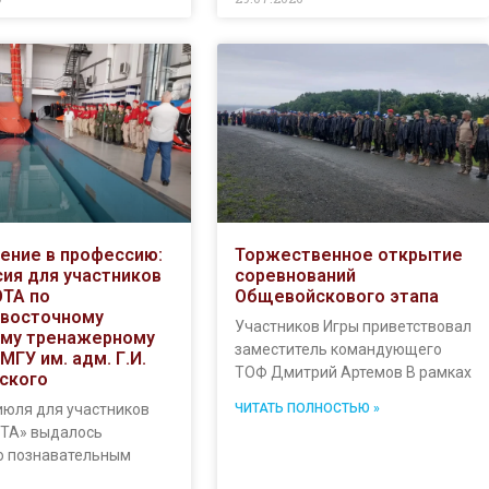
ение в профессию:
Торжественное открытие
сия для участников
соревнований
ТА по
Общевойскового этапа
восточному
Участников Игры приветствовал
му тренажерному
заместитель командующего
МГУ им. адм. Г.И.
ТОФ Дмитрий Артемов В рамках
ского
июля для участников
ЧИТАТЬ ПОЛНОСТЬЮ »
ТА» выдалось
о познавательным