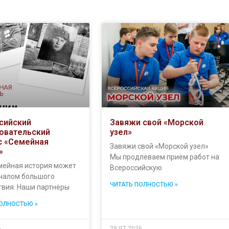
сийский
Завяжи свой «Морской
овательский
узел»
с «Семейная
Завяжи свой «Морской узел»
»
Мы продлеваем приём работ на
мейная история может
Всероссийскую
ачалом большого
ЧИТАТЬ ПОЛНОСТЬЮ »
твия. Наши партнёры
ПОЛНОСТЬЮ »
6
29.07.2026