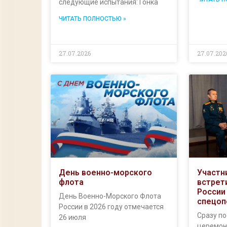
следующие испытания: Гонка
ЧИТАТЬ ПОЛНОСТЬЮ »
27.07.2026
27.07.202
День военно-морского
Участ
флота
встрет
России
День Военно-Морского Флота
спецоп
России в 2026 году отмечается
Сразу п
26 июля
церемон