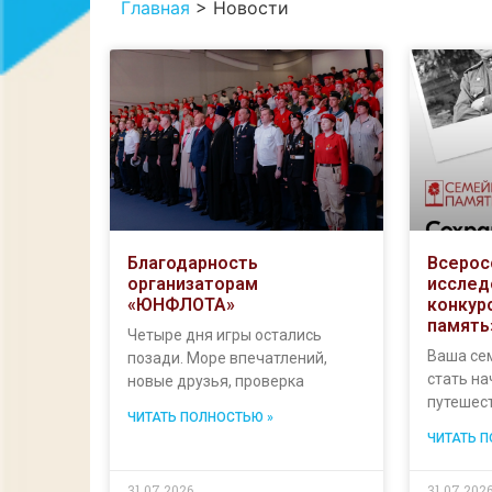
Главная
>
Новости
Благодарность
Всерос
организаторам
исслед
«ЮНФЛОТА»
конкур
память
Четыре дня игры остались
Ваша се
позади. Море впечатлений,
стать н
новые друзья, проверка
путешес
ЧИТАТЬ ПОЛНОСТЬЮ »
ЧИТАТЬ 
31.07.2026
31.07.202