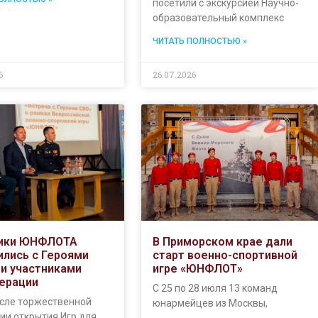
посетили с экскурсией Научно-
образовательный комплекс
ЧИТАТЬ ПОЛНОСТЬЮ »
6
26.07.2026
ники ЮНФЛОТА
В Приморском крае дали
ились с Героями
старт военно-спортивной
 и участниками
игре «ЮНФЛОТ»
ерации
С 25 по 28 июля 13 команд
осле торжественной
юнармейцев из Москвы,
ии открытия Игр для