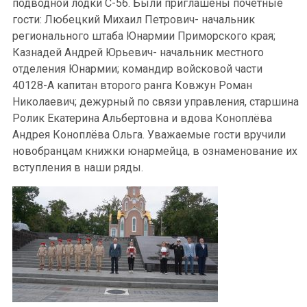
подводной лодки С-56. Были приглашены почётные
гости: Любецкий Михаил Петрович- начальник
регионального штаба Юнармии Приморского края;
Казнадей Андрей Юрьевич- начальник местного
отделения Юнармии; командир войсковой части
40128-А капитан второго ранга Ковжун Роман
Николаевич; дежурный по связи управления, старшина
Ролик Екатерина Альбертовна и вдова Коноплёва
Андрея Коноплёва Ольга. Уважаемые гости вручили
новобранцам книжки юнармейца, в ознаменование их
вступления в наши ряды.