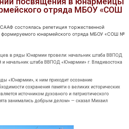
нии посвящения в юнармейцы
рмейского отряда МБОУ «СОШ
ОСААФ состоялась репетиция торжественной
я формируемого юнармейского отряда МБОУ «СОШ №
цев в ряды Юнармии провели: начальник штаба ВВПОД
 и начальник штаба ВВПОД «Юнармии» г. Владивостока
яды «Юнармии», к ним приходит осознание
обходимости сохранения памяти о великих исторических
вляется источником духовного и патриотического
ебята занимались добрым делом» — сказал Михаил