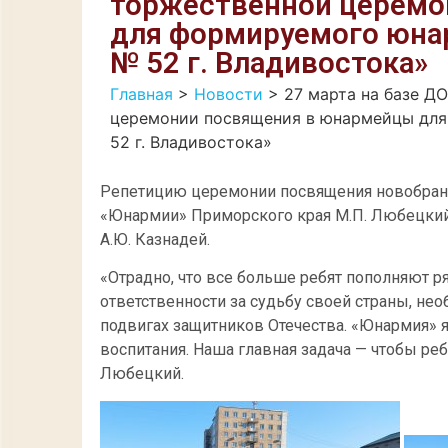
торжественной церемо
для формируемого юна
№ 52 г. Владивостока»
Главная
>
Новости
>
27 марта на базе Д
церемонии посвящения в юнармейцы дл
52 г. Владивостока»
Репетицию церемонии посвящения новобран
«Юнармии» Приморского края М.П. Любецкий
А.Ю. Казнадей.
«Отрадно, что все больше ребят пополняют р
ответственности за судьбу своей страны, не
подвигах защитников Отечества. «Юнармия» я
воспитания. Наша главная задача — чтобы р
Любецкий.