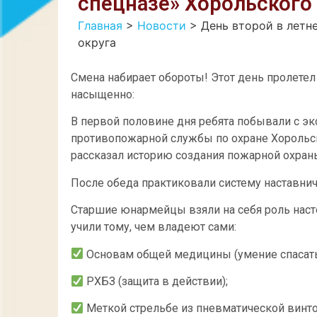
спецназе» Хорольского 
Главная
>
Новости
>
День второй в летн
округа
Смена набирает обороты! Этот день пролетел
насыщенно:
В первой половине дня ребята побывали с эк
противопожарной службы по охране Хорольск
рассказал историю создания пожарной охраны 
После обеда практиковали систему наставнич
Старшие юнармейцы взяли на себя роль наст
учили тому, чем владеют сами:
Основам общей медицины (умение спасать
РХБЗ (защита в действии);
Меткой стрельбе из пневматической винто