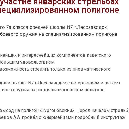
участие январских стрельбах
специализированном полигоне
о 7а класса средней школы N7 г.Лесозаводск
 боевого оружия на специализированном полигоне
жнейших и интереснейших компонентов кадетского
с большим удовольствием.
возможность стрелять только из пневматического
дней школы N7 г.Лесозаводск с нетерпением и лёгким
евого оружия на специализированном полигоне
выезд на полигон «Тургеневский». Перед началом стрельб
вецов А.А. провёл с юнармейцами подробный инструктаж