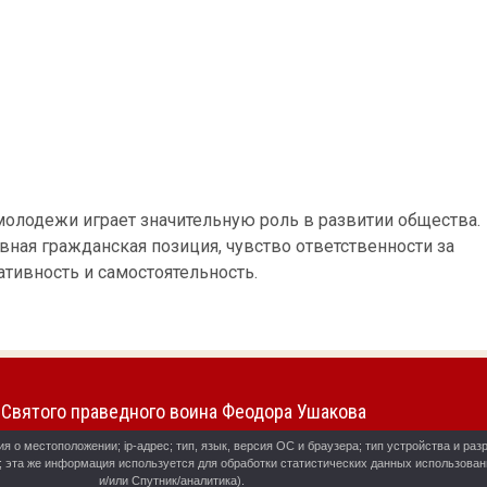
олодежи играет значительную роль в развитии общества.
ная гражданская позиция, чувство ответственности за
ативность и самостоятельность.
Святого праведного воина Феодора Ушакова
о местоположении; ip-адрес; тип, язык, версия ОС и браузера; тип устройства и разр
ь; эта же информация используется для обработки статистических данных использова
и/или Спутник/аналитика).