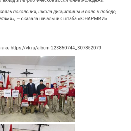
й вклад в патриотическое воспитание молодежи.
 связь поколений, школа дисциплины и воля к победе,
атами»,
— сказала начальник штаба «ЮНАРМИИ»
лке https://vk.ru/album-223860744_307852079