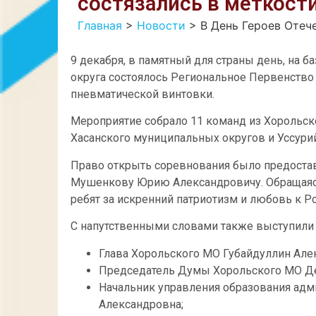
состязались в меткост
Главная
>
Новости
>
В День Героев Отеч
9 декабря, в памятный для страны день, на
округа состоялось Региональное Первенств
пневматической винтовки.
Мероприятие собрало 11 команд из Хорольско
Хасанского муниципальных округов и Уссурий
Право открыть соревнования было предостав
Мушенкову Юрию Александровичу. Обращаясь
ребят за искренний патриотизм и любовь к Р
С напутственными словами также выступили 
Глава Хорольского МО Губайдуллин Але
Председатель Думы Хорольского МО Де
Начальник управления образования ад
Александровна;