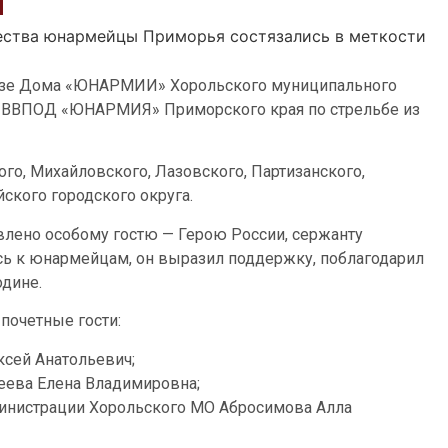
и
ества юнармейцы Приморья состязались в меткости
 базе Дома «ЮНАРМИИ» Хорольского муниципального
о ВВПОД «ЮНАРМИЯ» Приморского края по стрельбе из
го, Михайловского, Лазовского, Партизанского,
ского городского округа.
лено особому гостю — Герою России, сержанту
 к юнармейцам, он выразил поддержку, поблагодарил
одине.
почетные гости:
ксей Анатольевич;
ева Елена Владимировна;
министрации Хорольского МО Абросимова Алла