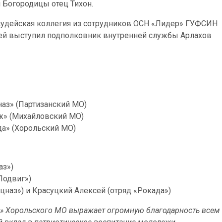
 Богородицы отец Тихон.
судейская коллегия из сотрудников ОСН «Лидер» ГУФСИН
ей выступил подполковник внутренней службы Арлахов
аз» (Партизанский МО)
ж» (Михайловский МО)
а» (Хорольский МО)
аз»)
Подвиг»)
цназ») и Красуцкий Алексей (отряд «Рокада»)
 Хорольского МО выражает огромную благодарность всем