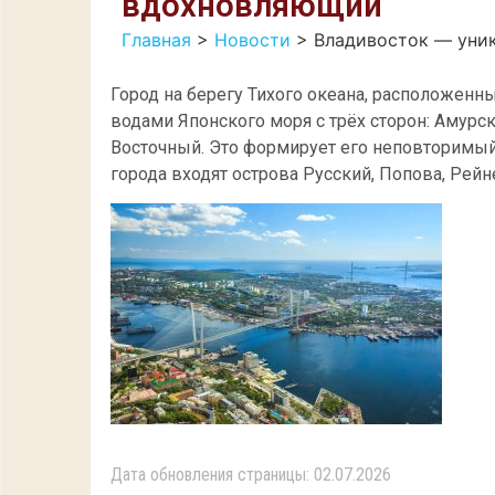
вдохновляющий
Главная
>
Новости
>
Владивосток — уни
Город на берегу Тихого океана, расположен
водами Японского моря с трёх сторон: Амурс
Восточный. Это формирует его неповторимый 
города входят острова Русский, Попова, Рей
Дата обновления страницы: 02.07.2026