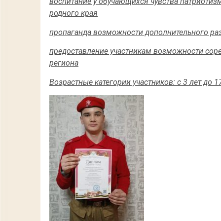
воспитание у обучающихся чувства патриотиз
родного края
пропаганда возможности дополнительного раз
предоставление участникам возможности соре
региона
Возрастные категории участников: с 3 лет до 17