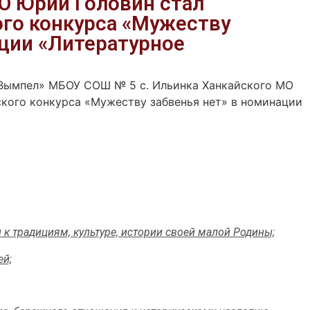
О Юрий Головин стал
го конкурса «Мужеству
ации «Литературное
Вымпел» МБОУ СОШ № 5 с. Ильинка Ханкайского МО
кого конкурса «Мужеству забвенья нет» в номинации
к традициям, культуре, истории своей малой Родины;
ей;