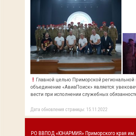
Главной целью Приморской региональной
объединение «АвиаПоиск» является: увекове
вести при исполнении служебных обязанносте
Дата обновления страницы: 15.11.2022
РО ВВПОД «ЮНАРМИЯ» Приморского края им. 