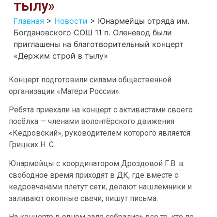
тылу»
Главная
>
Новости
>
Юнармейцы отряда им.
Богдановского СОШ 11 п. Оленевод были
приглашены на благотворительный концерт
«Держим строй в тылу»
Концерт подготовили силами общественной
организации «Матери России».
Ребята приехали на концерт с активистами своего
посёлка — членами волонтёрского движения
«Кедровский», руководителем которого является
Грицких Н. С.
Юнармейцы с координатором Дроздовой Г.В. в
свободное время приходят в ДК, где вместе с
кедровчанами плетут сети, делают нашлемники и
заливают окопные свечи, пишут письма.
На концерте в одном зале собрались все те, кто по