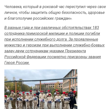
Человека, который в роковой час переступил через свое
личное, чтобы защитить общую безопасность, здоровье
и благополучие российских граждан».
В разные года и при различных обстоятельствах 183
сотрудника приморской милиции и полиции погибли
при исполнении служебного долга. За проявленные
мужество и героизм при выполнении служебно-боевых
задач двум сотрудникам указами Президента
Российской Федерации посмертно присвоены звания
Героя России.