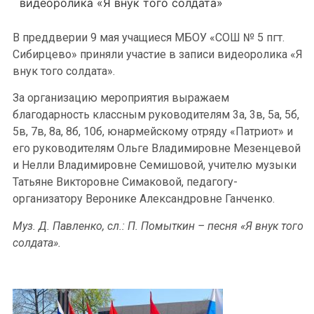
видеоролика «Я внук того солдата»
В преддверии 9 мая учащиеся МБОУ «СОШ № 5 пгт.
Сибирцево» приняли участие в записи видеоролика «Я
внук того солдата».
За организацию мероприятия выражаем
благодарность классным руководителям 3а, 3в, 5а, 5б,
5в, 7в, 8а, 8б, 10б, юнармейскому отряду «Патриот» и
его руководителям Ольге Владимировне Мезенцевой
и Нелли Владимировне Семишовой, учителю музыки
Татьяне Викторовне Симаковой, педагогу-
организатору Веронике Александровне Ганченко.
Муз. Д. Павленко, сл.: П. Помыткин – песня «Я внук того
солдата».