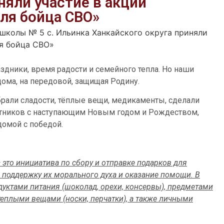
няли участие в акции
ля бойца СВО»
колы № 5 с. Ильинка Ханкайского округа приняли
ля бойца СВО»
дники, время радости и семейного тепла. Но наши
ома, на передовой, защищая Родину.
брали сладости, тёплые вещи, медикаменты, сделали
тников с наступающим Новым годом и Рождеством,
омой с победой.
это инициатива по сбору и отправке подарков для
 поддержку их морального духа и оказание помощи. В
уктами питания (шоколад, орехи, консервы), предметами
 теплыми вещами (носки, перчатки), а также личными