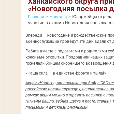
Ханкайского округа при
«Новогодняя посылка д
Главная
>
Новости
>
Юнармейцы отряда ш
участие в акции «Новогодняя посылка д
Впереди — новогодние и рождественские праз
военнослужащие проведут эти дни вдали от д
Ребята вместе с педагогами и родителями со
красивые открытки. Поздравили наших защи
пожелали бойцам скорейшего возвращения д
«Наша сила — в единстве фронта и тыла!»
Акция «Новогодняя посылка для бойца СВО» — 
российских военнослужащих, направленная на
рамках акции можно отправить посылки с прод
гигиены (мыло, зубная щетка и паста, станки),
письмами и детскими рисунками.