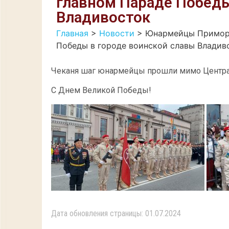
главном Параде Победы
Владивосток
Главная
>
Новости
>
Юнармейцы Приморс
Победы в городе воинской славы Владив
Чеканя шаг юнармейцы прошли мимо Центра
С Днем Великой Победы!
Дата обновления страницы: 01.07.2024