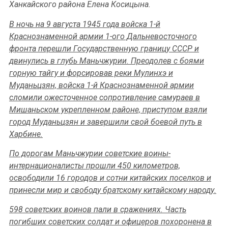
Ханкайского района Елена Косицына.
В ночь на 9 августа 1945 года войска 1-й
Краснознаменной армии 1-ого Дальневосточного
фронта перешли Государственную границу СССР и
двинулись в глубь Маньчжурии. Преодолев с боями
горную тайгу и форсировав реки Мулинхэ и
Муданьцзян, войска 1-й Краснознаменной армии
сломили ожесточенное сопротивление самураев в
Мишаньском укрепленном районе, приступом взяли
город Муданьцзян и завершили свой боевой путь в
Харбине.
По дорогам Маньчжурии советские воины-
интернационалисты прошли 450 километров,
освободили 16 городов и сотни китайских поселков и
принесли мир и свободу братскому китайскому народу.
598 советских воинов пали в сражениях. Часть
погибших советских солдат и офицеров похоронена в