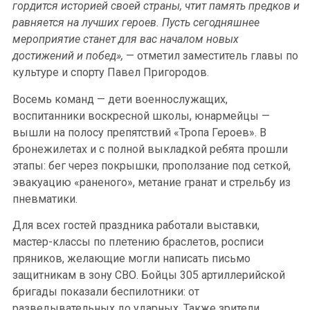
гордится историей своей страны, чтит память предков и
равняется на лучших героев. Пусть сегодняшнее
мероприятие станет для вас началом новых
достижений и побед»,
— отметил заместитель главы по
культуре и спорту Павел Пригородов.
Восемь команд — дети военнослужащих,
воспитанники воскресной школы, юнармейцы —
вышли на полосу препятствий «Тропа Героев». В
бронежилетах и с полной выкладкой ребята прошли
этапы: бег через покрышки, проползание под сеткой,
эвакуацию «раненого», метание гранат и стрельбу из
пневматики.
Для всех гостей праздника работали выставки,
мастер-классы по плетению браслетов, росписи
пряников, желающие могли написать письмо
защитникам в зону СВО. Бойцы 305 артиллерийской
бригады показали беспилотники: от
разведывательных до ударных. Также зрители