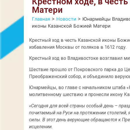
Крестном ходе, в чест
Матери
Главная
>
Новости
>
Юнармейцы Владивос
иконы Казанской Божией Матери
Крестный ход в честь Казанской иконы Божие
избавления Москвы от поляков в 1612 году.
Крестный ход во Владивостоке возглавил ми
Шествие прошло от Покровского парка до Це
Преображенский собор, и объединило верующи
Юнармейцы, во главе с начальником штаба
молитвенному шествию и пронесли икону Каз
«Сегодня для всей страны особый день – праз
почитаемый на Руси на протяжении столетий, 
силы. В этот день верующие обращаются к Пр
исцелении.