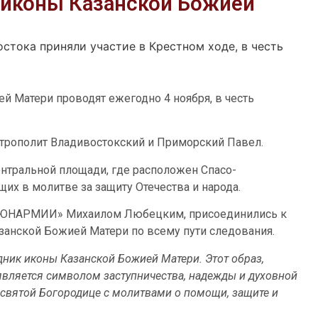
ь иконы Казанской Божией
тока приняли участие в Крестном ходе, в честь
й Матери проводят ежегодно 4 ноября, в честь
трополит Владивостокский и Приморский Павел.
нтральной площади, где расположен Спасо-
х в молитве за защиту Отечества и народа.
 «ЮНАРМИИ» Михаилом Любецким, присоединились к
анской Божией Матери по всему пути следования.
дник иконы Казанской Божией Матери. Этот образ,
является символом заступничества, надежды и духовной
есвятой Богородице с молитвами о помощи, защите и