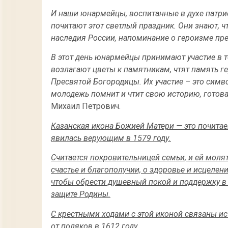
И наши юнармейцы, воспитанные в духе патрио
почитают этот светлый праздник. Они знают, ч
наследия России, напоминание о героизме пре
В этот день юнармейцы принимают участие в 
возлагают цветы к памятникам, чтят память 
Пресвятой Богородицы. Их участие – это симв
молодежь помнит и чтит свою историю, готова 
Михаил Петрович.
Казанская икона Божией Матери — это почитае
явилась верующим в 1579 году.
Считается покровительницей семьи, и ей молят
счастье и благополучии, о здоровье и исцелен
чтобы обрести душевный покой и поддержку в 
защите Родины.
С крестными ходами с этой иконой связаны ис
от поляков в 1612 году.